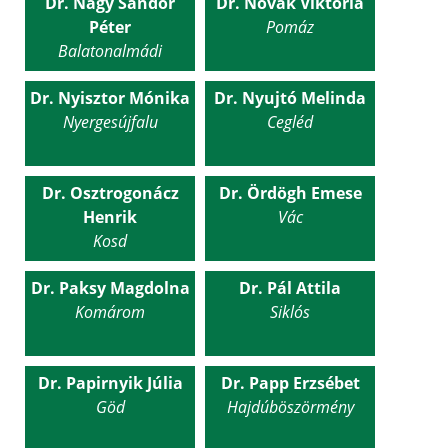
Dr. Nagy Sándor
Dr. Novák Viktória
Péter
Pomáz
Balatonalmádi
Dr. Nyisztor Mónika
Dr. Nyujtó Melinda
Nyergesújfalu
Cegléd
Dr. Osztrogonácz
Dr. Ördögh Emese
Henrik
Vác
Kosd
Dr. Paksy Magdolna
Dr. Pál Attila
Komárom
Siklós
Dr. Papirnyik Júlia
Dr. Papp Erzsébet
Göd
Hajdúböszörmény