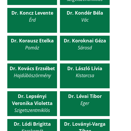
Dr. Koncz Levente
Dr. Kondér Béla
Érd
Vác
Dr. Korausz Etelka
Dr. Koroknai Géza
Pomáz
Sárosd
Dr. Kovács Erzsébet
Dr. László Lívia
Hajdúböszörmény
Kistarcsa
Dr. Lepsényi
Dr. Lévai Tibor
Veronika Violetta
Eger
Szigetszentmiklós
Dr. Lódi Brigitta
Dr. Loványi-Varga
Kecskemét
Tibor