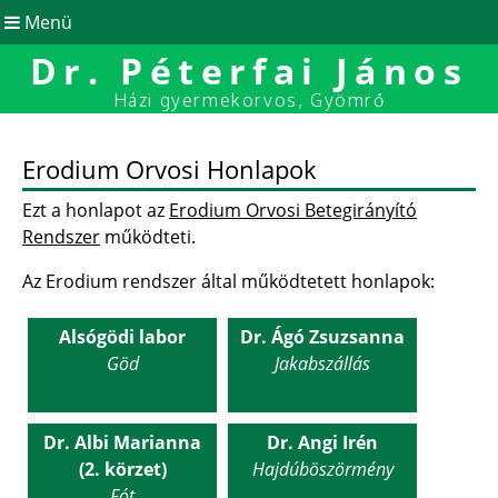
Menü
Dr. Péterfai János
Házi gyermekorvos, Gyömrő
Erodium Orvosi Honlapok
Ezt a honlapot az
Erodium Orvosi Betegirányító
Rendszer
működteti.
Az Erodium rendszer által működtetett honlapok:
Alsógödi labor
Dr. Ágó Zsuzsanna
Göd
Jakabszállás
Dr. Albi Marianna
Dr. Angi Irén
(2. körzet)
Hajdúböszörmény
Fót