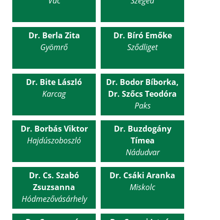
Vác
Szeged
Dr. Berla Zita
Dr. Bíró Emőke
Gyömrő
Sződliget
Dr. Bite László
Dr. Bodor Bíborka,
Karcag
Dr. Szőcs Teodóra
Paks
Dr. Borbás Viktor
Dr. Buzdogány
Hajdúszoboszló
Tímea
Nádudvar
Dr. Cs. Szabó
Dr. Csáki Aranka
Zsuzsanna
Miskolc
Hódmezővásárhely