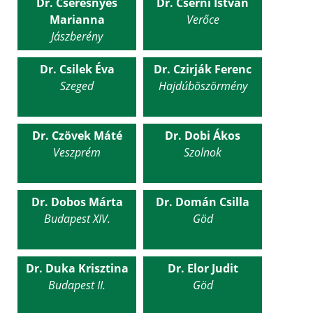
Dr. Cseresnyés
Dr. Cserni István
Marianna
Verőce
Jászberény
Dr. Csilek Éva
Dr. Czirják Ferenc
Szeged
Hajdúböszörmény
Dr. Czövek Máté
Dr. Dobi Ákos
Veszprém
Szolnok
Dr. Dobos Márta
Dr. Domán Csilla
Budapest XIV.
Göd
Dr. Duka Krisztina
Dr. Elor Judit
Budapest II.
Göd