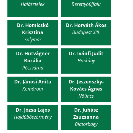
Halásztelek
Berettyóújfalu
Dr. Homicskó
Dr. Horváth Ákos
Krisztina
Budapest XIII.
Solymár
Dr. Hutvágner
Dr. Ivánfi Judit
Rozália
Harkány
Pécsvárad
Dr. Jánosi Anita
Dr. Jeszenszky-
Komárom
Kovács Ágnes
Nőtincs
Dr. Józsa Lajos
Dr. Juhász
Hajdúböszörmény
Zsuzsanna
Biatorbágy