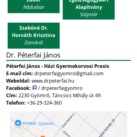
Nádudvar
Alapítvány
Solymár
Szabóné Dr.
Horváth Krisztina
Zamárdi
Dr. Péterfai János
Péterfai János - Házi Gyermekorvosi Praxis
E-mail cím:
drpeterfaigyomro@gmail.com
Weboldal:
www.drpeterfai.hu
Facebook:
/ drpeterfaigyomro
Cím:
2230 Gyömrő, Táncsics Mihály út 49.
Telefon:
+36-29-324-360