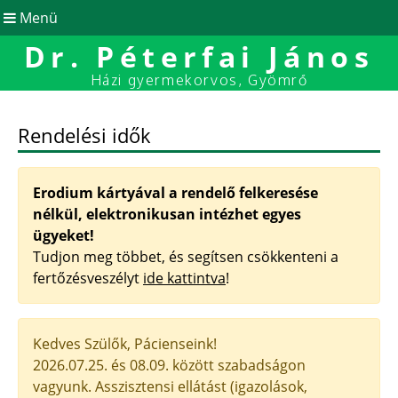
Menü
Dr. Péterfai János
Házi gyermekorvos, Gyömrő
Rendelési idők
Erodium kártyával a rendelő felkeresése
nélkül, elektronikusan intézhet egyes
ügyeket!
Tudjon meg többet, és segítsen csökkenteni a
fertőzésveszélyt
ide kattintva
!
Kedves Szülők, Pácienseink!
2026.07.25. és 08.09. között szabadságon
vagyunk. Asszisztensi ellátást (igazolások,